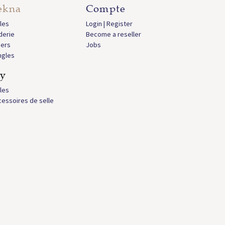
ekna
Compte
les
Login | Register
derie
Become a reseller
iers
Jobs
ngles
ly
les
essoires de selle