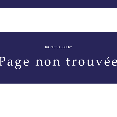
selles
Notre catalogue
Distributeurs
Essayez une selle
IKONIC SADDLERY
Page non trouvé