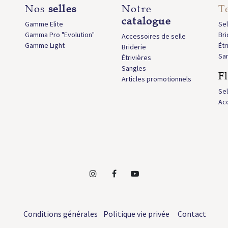
Nos
selles
Notre
T
catalogue
Gamme Elite
Sel
Gamma Pro "Evolution"
Bri
Accessoires de selle
Gamme Light
Étr
Briderie
Sa
Étrivières
Sangles
F
Articles promotionnels
Sel
Acc
Conditions générales
Politique vie privée
Contact