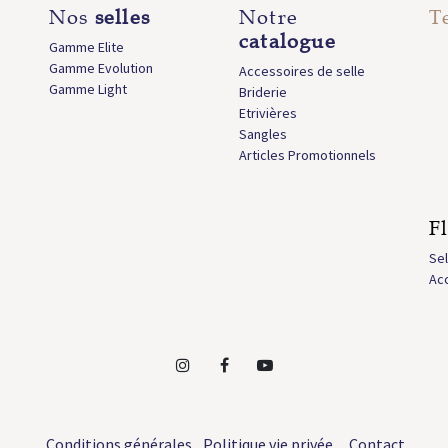
Nos
selles
Notre
T
catalogue
Gamme Elite
Gamme Evolution
Accessoires de selle
Gamme Light
Briderie
Etrivières
Sangles
Articles Promotionnels
F
Sel
Acc
Conditions générales
Politique vie privée
Contact