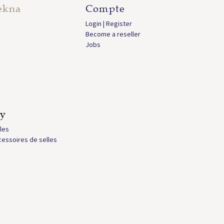
ekna
Compte
Login | Register
Become a reseller
Jobs
ly
les
essoires de selles