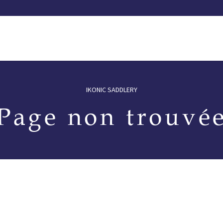
selles
Notre catalogue
Distributeurs
Essayez une selle
IKONIC SADDLERY
Page non trouvé