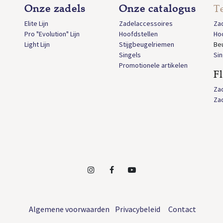
Onze zadels
Onze catalogus
T
Elite Lijn
Zadelaccessoires
Za
Pro "Evolution" Lijn
Hoofdstellen
Ho
Light Lijn
Stijgbeugelriemen
Be
Singels
Sin
Promotionele artikelen
F
Za
Za
Algemene voorwaarden
Privacybeleid
Contact