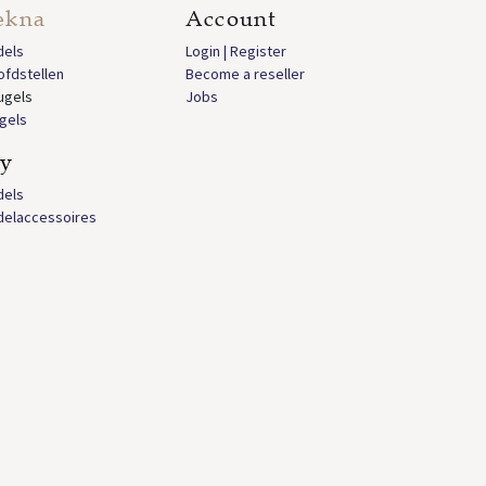
ekna
Account
dels
Login | Register
ofdstellen
Become a reseller
ugels
Jobs
gels
ly
dels
delaccessoires