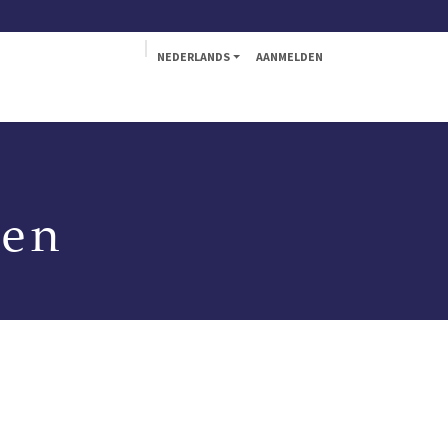
NEDERLANDS
AANMELDEN
kna
Fly
den