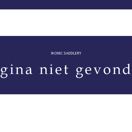
nze zadels
Onze catalogus
Dealers
Test een zadel
Te
IKONIC SADDLERY
gina niet gevon