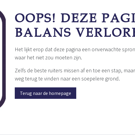
Fout 404
OOPS! DEZE PAGI
BALANS VERLOR
Het lijkt erop dat deze pagina een onverwachte spron
waar het niet zou moeten zijn.
Zelfs de beste ruiters missen af en toe een stap, maa
weg terug te vinden naar een soepelere grond.
Terug naar de homepage